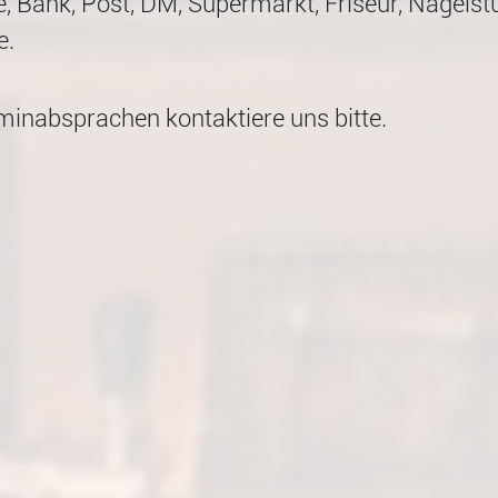
 Bank, Post, DM, Supermarkt, Friseur, Nagelstu
e.
minabsprachen kontaktiere uns bitte.