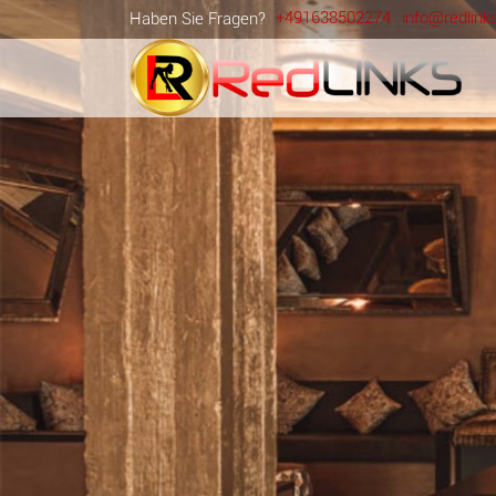
+491638502274
info@redlink
Haben Sie Fragen?