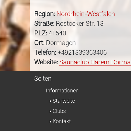
Region:
Nordrhein-Westfalen
Straße:
Rostocker Str. 13
PLZ:
41540
Ort:
Dormagen
Telefon:
+4921339363406
Website:
Saunaclub Harem Dorma
Seiten
Informationen
Startseite
Clubs
Kontakt