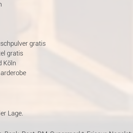
m
chpulver gratis
el gratis
d Köln
Garderobe
ler Lage.