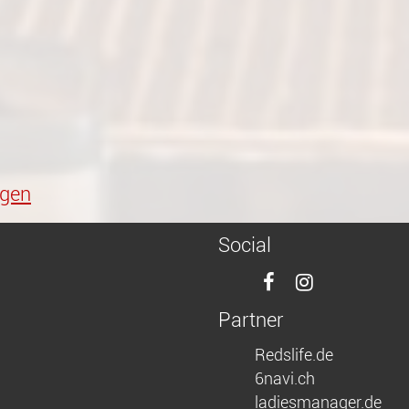
gen
Social
Partner
Redslife.de
6navi.ch
ladiesmanager.de