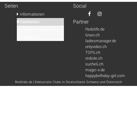
Seiten
Social
Informationen
Partner
Rechtliches
Startseite
Redslife.de
Clubs
Datenschutzerklärung
6navi.ch
Kontakt
Impressum
ladiesmanager.de
onlyvideo.ch
TOP6.ch
redsite.ch
suche6.ch
magic-x.de
happybirthday-girl.com
Redlinks.de | Exklusivste Clubs in Deutschland, Schweiz und Österreich